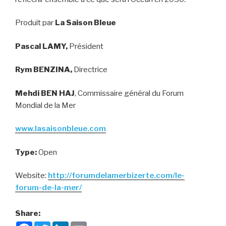
Produit par
La Saison Bleue
Pascal LAMY,
Président
Rym BENZINA,
Directrice
Mehdi BEN HAJ
, Commissaire général du Forum
Mondial de la Mer
www.lasaisonbleue.com
Type:
Open
Website:
http://forumdelamerbizerte.com/le-
forum-de-la-mer/
Share:
F
T
L
E