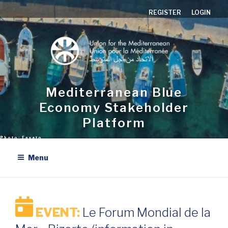
Skip
REGISTER
LOGIN
to
content
Mediterranean Blue
Economy Stakeholder
Platform
Menu
EVENT:
Le Forum Mondial de la